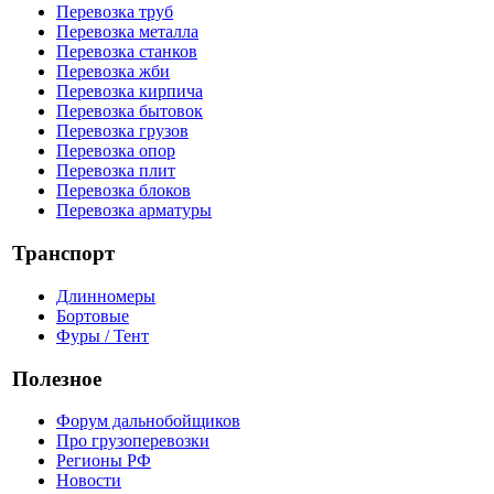
Перевозка труб
Перевозка металла
Перевозка станков
Перевозка жби
Перевозка кирпича
Перевозка бытовок
Перевозка грузов
Перевозка опор
Перевозка плит
Перевозка блоков
Перевозка арматуры
Транспорт
Длинномеры
Бортовые
Фуры / Тент
Полезное
Форум дальнобойщиков
Про грузоперевозки
Регионы РФ
Новости