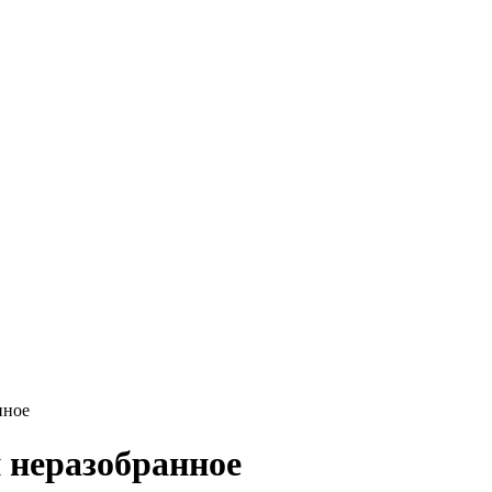
нное
 неразобранное