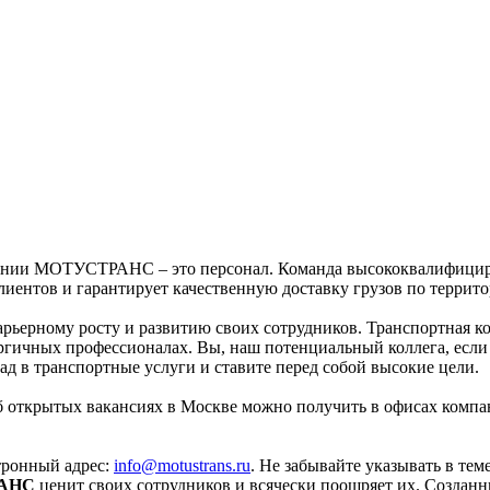
пании МОТУСТРАНС – это персонал. Команда высококвалифицир
иентов и гарантирует качественную доставку грузов по террит
арьерному росту и развитию своих сотрудников. Транспортна
ргичных профессионалах. Вы, наш потенциальный коллега, если 
д в транспортные услуги и ставите перед собой высокие цели.
открытых вакансиях в Москве можно получить в офисах компа
тронный адрес:
info@motustrans.ru
. Не забывайте указывать в те
АНС
ценит своих сотрудников и всячески поощряет их. Созданн