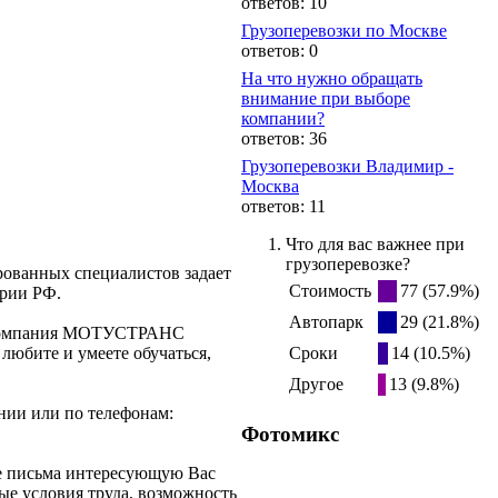
ответов: 10
Грузоперевозки по Москве
ответов: 0
На что нужно обращать
внимание при выборе
компании?
ответов: 36
Грузоперевозки Владимир -
Москва
ответов: 11
Что для вас важнее при
грузоперевозке?
ованных специалистов задает
Стоимость
77 (57.9%)
ории РФ.
Автопарк
29 (21.8%)
я компания МОТУСТРАНС
любите и умеете обучаться,
Сроки
14 (10.5%)
Другое
13 (9.8%)
нии или по телефонам:
Фотомикс
ме письма интересующую Вас
ые условия труда, возможность