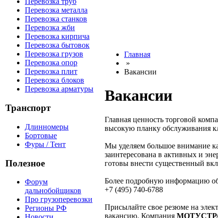
Перевозка труб
Перевозка металла
Перевозка станков
Перевозка жби
Перевозка кирпича
Перевозка бытовок
Перевозка грузов
Главная
Перевозка опор
»
Перевозка плит
Вакансии
Перевозка блоков
Перевозка арматуры
Вакансии
Транспорт
Главная ценность торговой ком
Длинномеры
высокую планку обслуживания кл
Бортовые
Фуры / Тент
Мы уделяем большое внимание к
заинтересована в активных и эне
Полезное
готовы внести существенный вкла
Более подробную информацию об 
Форум
+7 (495) 740-6788
дальнобойщиков
Про грузоперевозки
Присылайте свое резюме на элек
Регионы РФ
вакансию. Компания
МОТУСТР
Новости