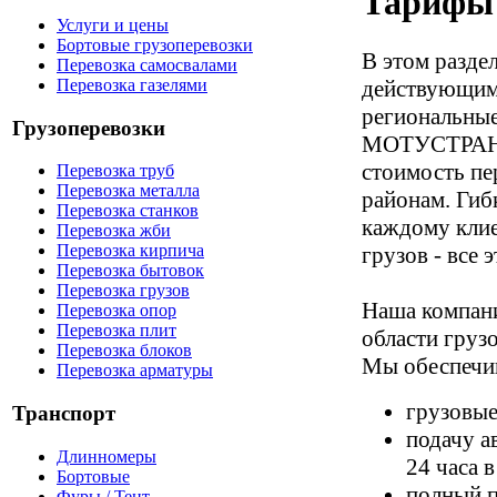
Тарифы
Услуги и цены
Бортовые грузоперевозки
В этом разде
Перевозка самосвалами
действующими
Перевозка газелями
региональные
Грузоперевозки
МОТУСТРАНС.
стоимость пе
Перевозка труб
Перевозка металла
районам. Гиб
Перевозка станков
каждому клие
Перевозка жби
Перевозка кирпича
грузов - все
Перевозка бытовок
Перевозка грузов
Наша компани
Перевозка опор
Перевозка плит
области груз
Перевозка блоков
Мы обеспечи
Перевозка арматуры
грузовые
Транспорт
подачу а
Длинномеры
24 часа в
Бортовые
полный п
Фуры / Тент