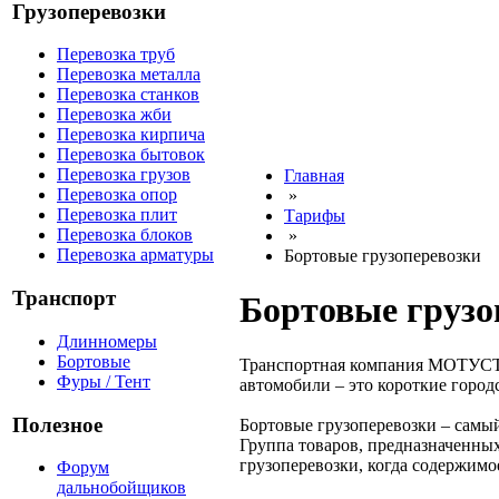
Грузоперевозки
Перевозка труб
Перевозка металла
Перевозка станков
Перевозка жби
Перевозка кирпича
Перевозка бытовок
Перевозка грузов
Главная
Перевозка опор
»
Перевозка плит
Тарифы
Перевозка блоков
»
Перевозка арматуры
Бортовые грузоперевозки
Транспорт
Бортовые грузо
Длинномеры
Бортовые
Транспортная компания МОТУСТР
Фуры / Тент
автомобили – это короткие горо
Полезное
Бортовые грузоперевозки – самый
Группа товаров, предназначенных
грузоперевозки, когда содержимо
Форум
дальнобойщиков