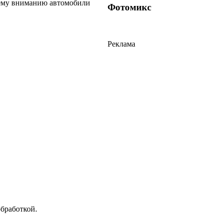
шему вниманию автомобили
Фотомикс
Реклама
обработкой.