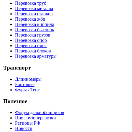
Перевозка труб
Перевозка металла
Перевозка станков
Перевозка жби
Перевозка кирпича
Перевозка бытовок
Перевозка грузов
Перевозка опор
Перевозка плит
Перевозка блоков
Перевозка арматуры
Транспорт
Длинномеры
Бортовые
Фуры / Тент
Полезное
Форум дальнобойщиков
Про грузоперевозки
Регионы РФ
Новости