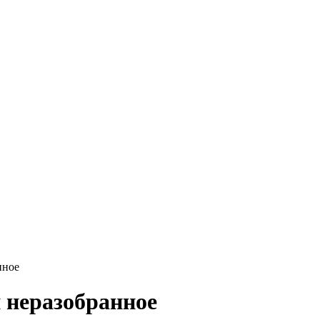
нное
 неразобранное