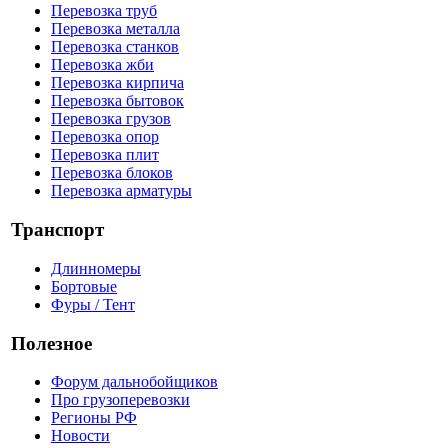
Перевозка труб
Перевозка металла
Перевозка станков
Перевозка жби
Перевозка кирпича
Перевозка бытовок
Перевозка грузов
Перевозка опор
Перевозка плит
Перевозка блоков
Перевозка арматуры
Транспорт
Длинномеры
Бортовые
Фуры / Тент
Полезное
Форум дальнобойщиков
Про грузоперевозки
Регионы РФ
Новости