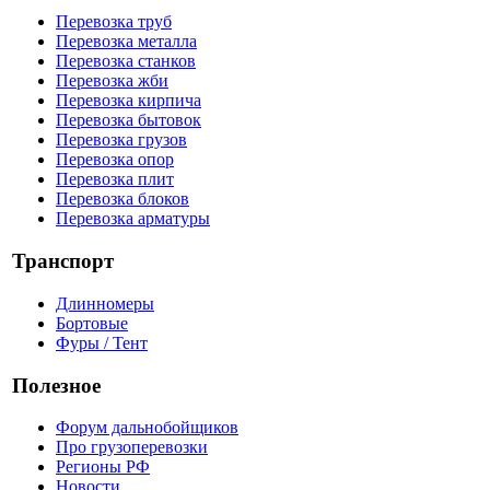
Перевозка труб
Перевозка металла
Перевозка станков
Перевозка жби
Перевозка кирпича
Перевозка бытовок
Перевозка грузов
Перевозка опор
Перевозка плит
Перевозка блоков
Перевозка арматуры
Транспорт
Длинномеры
Бортовые
Фуры / Тент
Полезное
Форум дальнобойщиков
Про грузоперевозки
Регионы РФ
Новости