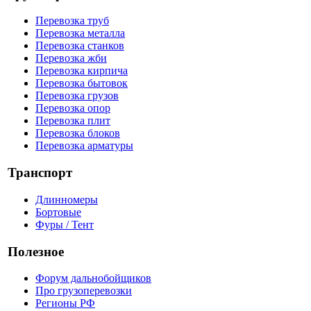
Перевозка труб
Перевозка металла
Перевозка станков
Перевозка жби
Перевозка кирпича
Перевозка бытовок
Перевозка грузов
Перевозка опор
Перевозка плит
Перевозка блоков
Перевозка арматуры
Транспорт
Длинномеры
Бортовые
Фуры / Тент
Полезное
Форум дальнобойщиков
Про грузоперевозки
Регионы РФ