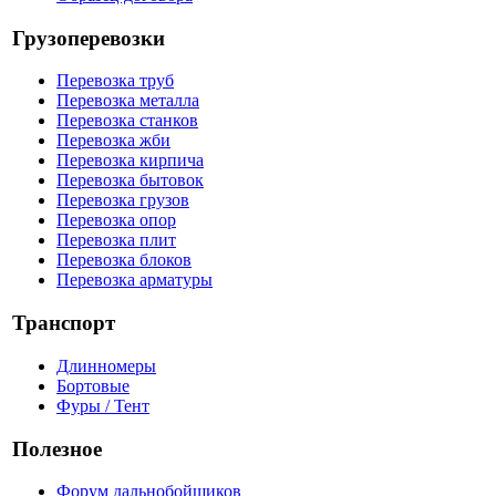
Грузоперевозки
Перевозка труб
Перевозка металла
Перевозка станков
Перевозка жби
Перевозка кирпича
Перевозка бытовок
Перевозка грузов
Перевозка опор
Перевозка плит
Перевозка блоков
Перевозка арматуры
Транспорт
Длинномеры
Бортовые
Фуры / Тент
Полезное
Форум дальнобойщиков