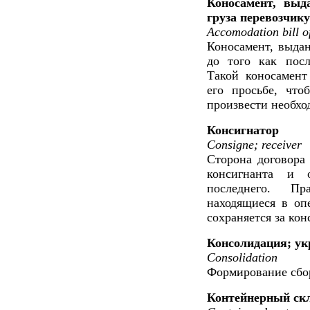
Коносамент, выд
груза перевозчику
Accomodation bill o
Коносамент, выда
до того как посл
Такой коносамент
его просьбе, что
произвести необхо
Консигнатор
Consigne; receiver
Сторона договора
консигнанта и 
последнего. Пр
находящиеся в оп
сохраняется за кон
Консолидация; ук
Consolidation
Формирование сбор
Контейнерный ск