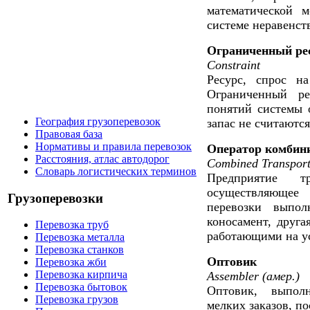
математической м
системе неравенст
Ограниченный ре
Constraint
Ресурс, спрос н
Ограниченный ре
понятий системы о
География грузоперевозок
запас не считаютс
Правовая база
Нормативы и правила перевозок
Оператор комбин
Расстояния, атлас автодорог
Combined Transpor
Словарь логистических терминов
Предприятие тр
осуществляюще
Грузоперевозки
перевозки выпол
коносамент, друга
Перевозка труб
работающими на ус
Перевозка металла
Перевозка станков
Оптовик
Перевозка жби
Перевозка кирпича
Assembler (амер.)
Перевозка бытовок
Оптовик, выпол
Перевозка грузов
мелких заказов, п