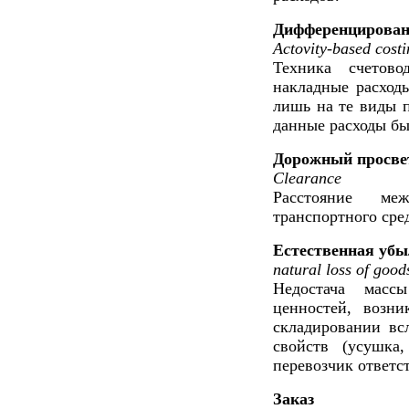
Дифференцированн
Actovity-based cost
Техника счетово
накладные расход
лишь на те виды 
данные расходы бы
Дорожный просве
Clearance
Расстояние ме
транспортного сред
Естественная уб
natural loss of good
Недостача массы
ценностей, возн
складировании вс
свойств (усушка,
перевозчик ответст
Заказ