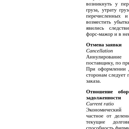
возникнуть у пер
груза, утрату гру
перечисленных и
возместить убытк
явились следстви
форс-мажор и в не
Отмена заявки
Cancellation
Аннулирование 
поставщику, по пр
При оформлении д
сторонам следует 
заказа.
Отношение обор
задолженности
Current ratio
Экономический 
частное от делен
текущие долговы
способность фирмы