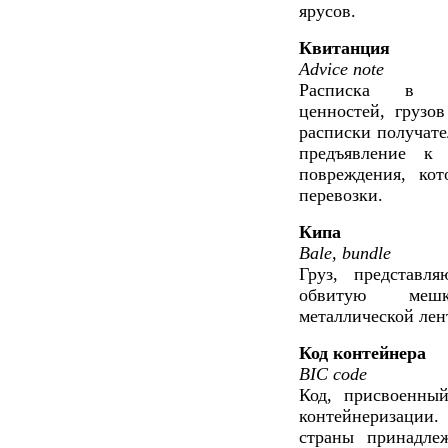
ярусов.
Квитанция
Advice note
Расписка в по
ценностей, грузо
расписки получател
предъявление к 
повреждения, кот
перевозки.
Кипа
Bale, bundle
Груз, представл
обвитую мешк
металлической лент
Код контейнера
BIC code
Код, присвоенны
контейнеризации. 
страны принадлеж