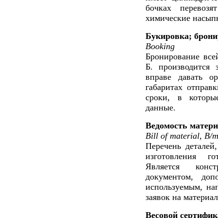
бочках перевозя
химические насып
Букировка; брони
Booking
Бронирование всей
Б. производится 
вправе давать о
габаритах отправк
сроки, в которы
данные.
Ведомость матер
Bill of material, B
Перечень деталей,
изготовления г
Является конст
документом, доп
используемым, на
заявок на материа
Весовой сертифик