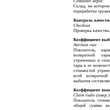
Container depot
Склад, на котором
переработка груже
Контроль качеств
Checkout
Проверка качества
Коэффициент вы
Attrition rate
Показатель, хар
возвратной тар
утраченных и спис
тары к ее количес
стоимостей утраче
всей возвратной
выбытия составляет
Коэффициент выпл
Claim radio (амер.)
Показатель стоим
общей суммы вы