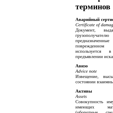
терминов
Аварийный серти
Certificate of dama
Документ, выд
грузополучате
предназначенн
поврежденном 
используется в
предъявлении иска
Авизо
Advice note
Извещение, выс
состоянии взаимны
Активы
Assets
Совокупность им
имеющих мате
(оборотные ср