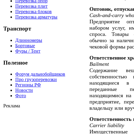
Перевозка опор
Перевозка плит
Оптовик, отпуска
Перевозка блоков
Cash-and-carry whol
Перевозка арматуры
Предприятие оп
набором услуг, и
Транспорт
спроса. Товары 
обычно за наличн
Длинномеры
Бортовые
чековой формы рас
Фуры / Тент
Ответственное хр
Полезное
Bailment
Содержание ве
Форум дальнобойщиков
собственностью 
Про грузоперевозки
находящиеся в 
Регионы РФ
переданные пе
Новости
находящимися на 
Фото
предприятие, пер
Реклама
владельцу или вру
Ответственность 
Carrier liability
Имущественные 