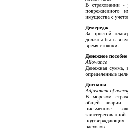
В страховании - 
поврежденного и
имущества с учетом
Демередж
За простой плавс
должны быть возм
время стоянки.
Денежное пособие
Allowance
Денежная сумма, 
определенные цели
Диспаша
Adjustment of avera
В морском страх
общей аварии. 
письменное за
заинтересованной
подтверждающи
расходов.