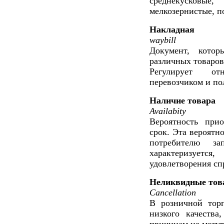
среднекусковые,
мелкозернистые, п
Накладная
waybill
Документ, кото
различных товаров,
Регулирует от
перевозчиком и по
Наличие товара
Availabity
Вероятность при
срок. Эта вероятн
потребителю за
характеризует
удовлетворения сп
Неликвидные то
Cancellation
В розничной торг
низкого качества
причинам не могут