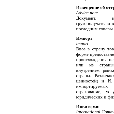
Извещение об отг
Advice note
Документ, вы
грузополучателю в
последним товары 
Импорт
import
Ввоз в страну тов
форме предоставле
происхождения не
или из страны-
внутреннем рынк
страны. Различа
ценностей) и И.
импортируемых
страхование, ус
юридических и физ
Инкотермс
International Com