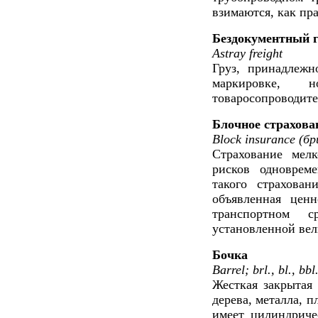
взимаются, как пра
Бездокументный г
Astray freight
Груз, принадлежн
маркировке, 
товаросопроводит
Блочное страхова
Block insurance (бр
Страхование мелк
рисков одноврем
такого страхован
объявленная ценн
транспортном с
установленной ве
Бочка
Barrel; brl., bl., bbl
Жесткая закрытая 
дерева, металла, п
имеет цилиндриче