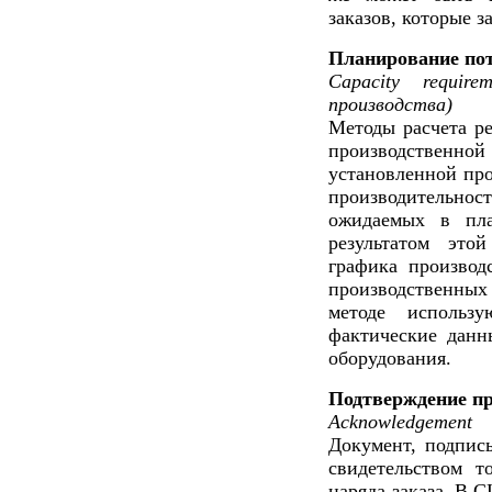
заказов, которые 
Планирование пот
Capacity requir
производства)
Методы расчета ре
производственн
установленной про
производительно
ожидаемых в пла
результатом это
графика производ
производственны
методе использ
фактические данн
оборудования.
Подтверждение пр
Acknowledgement
Документ, подпис
свидетельством т
наряда-заказа. В 