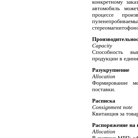
конкретному зака
автомобиль може
процессе произ
пуленепробиваем
стереомагнитофоно
Производительно
Capacity
Способность вып
продукции в едини
Разукрупнение
Allocation
Формирование м
поставки.
Расписка
Consignment note
Квитанция за това
Распоряжение на
Allocation
В системе МРП: оф