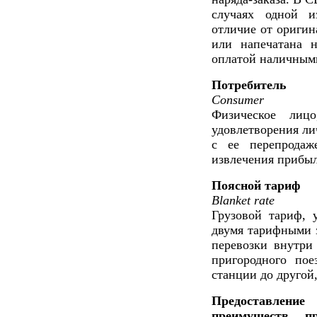
случаях одной из
отличие от оригин
или напечатана н
оплатой наличными
Потребитель
Consumer
Физическое лиц
удовлетворения лич
с ее перепродаж
извлечения прибы
Поясной тариф
Blanket rate
Грузовой тариф, 
двумя тарифными з
перевозки внутри
пригородного пое
станции до другой,
Предоставление
преимуществ пр