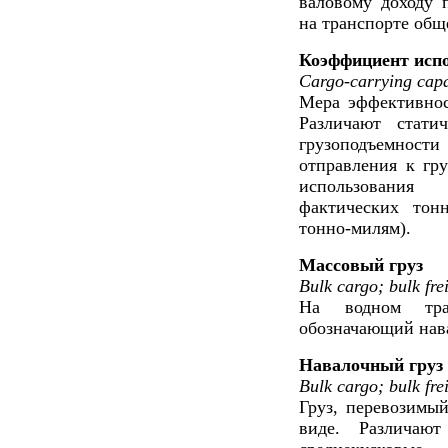
валовому доходу п
на транспорте общ
Коэффициент испо
Cargo-carrying capac
Мера эффективнос
Различают стати
грузоподъемности
отправления к гр
использования
фактических тон
тонно-милям).
Массовый груз
Bulk cargo; bulk fre
На водном тран
обозначающий нава
Навалочный груз
Bulk cargo; bulk fre
Груз, перевозимы
виде. Различают