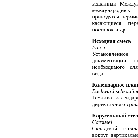
Изданный Междун
международных 
приводятся терми
касающиеся пере
поставок и др.
Исходная смесь
Batch
Установленно
документации но
необходимого дл
вида.
Календарное план
Backward scheduling
Техника календар
директивного срока
Карусельный сте
Carousel
Складской стел
вокруг вертикаль