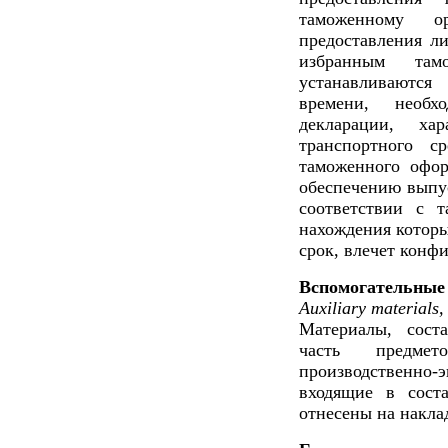
таможенному 
предоставления ли
избранным та
устанавливаютс
времени, необх
декларации, ха
транспортного с
таможенного офор
обеспечению выпу
соответствии с 
нахождения которы
срок, влечет конф
Вспомогательные
Auxiliary materials,
Материалы, сост
часть предмет
производственн
входящие в сост
отнесены на накла