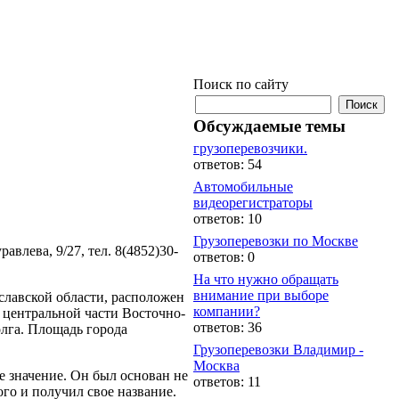
Поиск по сайту
Обсуждаемые темы
грузоперевозчики.
ответов: 54
Автомобильные
видеорегистраторы
ответов: 10
Грузоперевозки по Москве
авлева, 9/27, тел. 8(4852)30-
ответов: 0
На что нужно обращать
внимание при выборе
славской области, расположен
компании?
в центральной части Восточно-
ответов: 36
лга. Площадь города
Грузоперевозки Владимир -
Москва
е значение. Он был основан не
ответов: 11
ого и получил свое название.