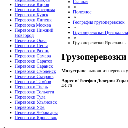
Главная
Перевозки Киров
»
Перевозки Кострома
Полезное
Перевозки Курск
»
Перевозки Липецк
География грузоперевозок
Перевозка Москва
»
Перевозки Нижний
Грузоперевозки Центральна
Новгород
»
Перевозки Орел
Грузоперевозки Ярославль
Перевозки Пенза
Перевозки Рязань
Грузоперевозки
Перевозки Самара
Перевозки Саратов
Перевозки Саранск
Мотустранс
выполнит перевозку
Перевозки Смоленск
Перевозки Сызрань
Адрес и Телефон Доверия Упра
Перевозки Тамбов
43-76
Перевозки Тверь
Перевозки Тольятти
Перевозки Тула
Перевозки Ульяновск
Перевозки Уфа
Перевозки Чебоксары
Перевозки Ярославль