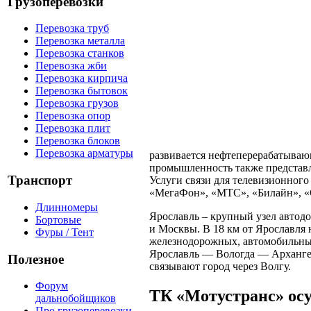
Грузоперевозки
Перевозка труб
Перевозка металла
Перевозка станков
Перевозка жби
Перевозка кирпича
Перевозка бытовок
Перевозка грузов
Перевозка опор
Перевозка плит
Перевозка блоков
Перевозка арматуры
развивается нефтеперерабатываю
промышленность также представл
Транспорт
Услуги связи для телевизионного
«МегаФон», «МТС», «Билайн»,
Длинномеры
Ярославль – крупный узел автод
Бортовые
и Москвы. В 18 км от Ярославля 
Фуры / Тент
железнодорожных, автомобильных
Ярославль — Вологда — Арханге
Полезное
связывают город через Волгу.
Форум
ТК «Мотустранс» осу
дальнобойщиков
Про грузоперевозки