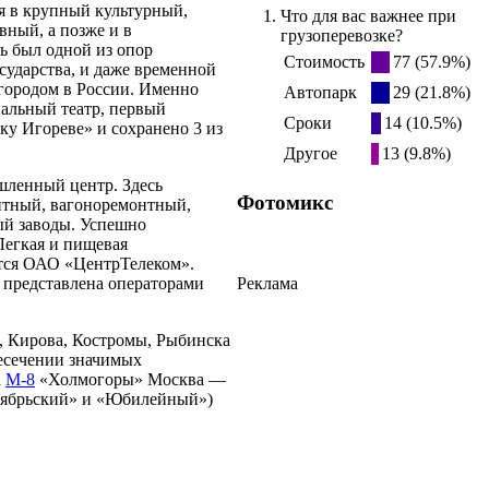
я в крупный культурный,
Что для вас важнее при
ный, а позже и в
грузоперевозке?
ь был одной из опор
Стоимость
77 (57.9%)
сударства, и даже временной
городом в России. Именно
Автопарк
29 (21.8%)
альный театр, первый
Сроки
14 (10.5%)
у Игореве» и сохранено 3 из
Другое
13 (9.8%)
шленный центр. Здесь
Фотомикс
нтный, вагоноремонтный,
ый заводы. Успешно
Легкая и пищевая
ется ОАО «ЦентрТелеком».
ь представлена операторами
Реклама
, Кирова, Костромы, Рыбинска
ресечении значимых
а
М-8
«Холмогоры» Москва —
тябрьский» и «Юбилейный»)