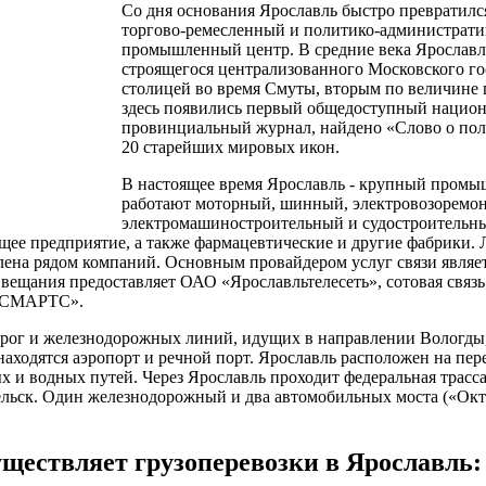
Со дня основания Ярославль быстро превратилс
торгово-ремесленный и политико-административ
промышленный центр. В средние века Ярославл
строящегося централизованного Московского го
столицей во время Смуты, вторым по величине 
здесь появились первый общедоступный национ
провинциальный журнал, найдено «Слово о полк
20 старейших мировых икон.
В настоящее время Ярославль - крупный промы
работают моторный, шинный, электровозоремо
электромашиностроительный и судостроительн
щее предприятие, а также фармацевтические и другие фабрики. 
ена рядом компаний. Основным провайдером услуг связи явля
 вещания предоставляет ОАО «Ярославльтелесеть», сотовая связ
 «СМАРТС».
орог и железнодорожных линий, идущих в направлении Вологды
находятся аэропорт и речной порт. Ярославль расположен на пе
 и водных путей. Через Ярославль проходит федеральная трасс
льск. Один железнодорожный и два автомобильных моста («Ок
ществляет грузоперевозки в Ярославль: