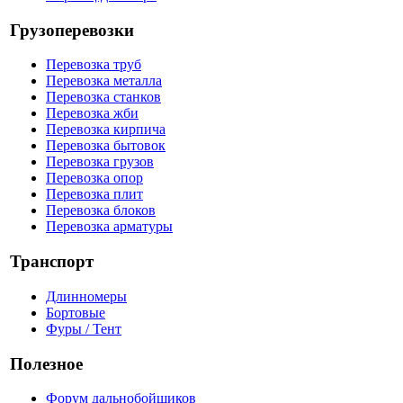
Грузоперевозки
Перевозка труб
Перевозка металла
Перевозка станков
Перевозка жби
Перевозка кирпича
Перевозка бытовок
Перевозка грузов
Перевозка опор
Перевозка плит
Перевозка блоков
Перевозка арматуры
Транспорт
Длинномеры
Бортовые
Фуры / Тент
Полезное
Форум дальнобойщиков