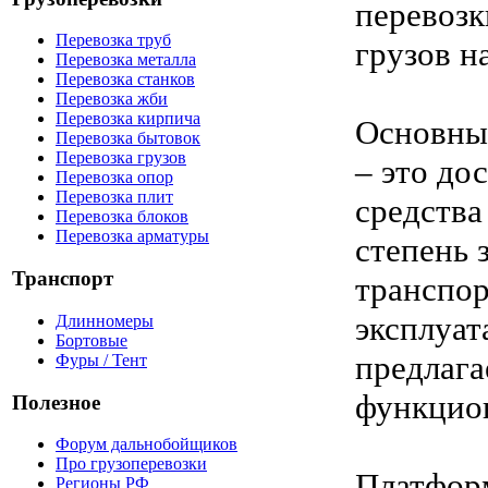
перевозк
Перевозка труб
грузов н
Перевозка металла
Перевозка станков
Перевозка жби
Перевозка кирпича
Основны
Перевозка бытовок
Перевозка грузов
– это до
Перевозка опор
Перевозка плит
средства
Перевозка блоков
Перевозка арматуры
степень 
Транспорт
транспор
эксплуа
Длинномеры
Бортовые
предлага
Фуры / Тент
функцион
Полезное
Форум дальнобойщиков
Про грузоперевозки
Платформ
Регионы РФ