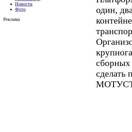
Новости
один, дв
Фото
контейне
Реклама
транспор
Организо
крупног
сборных 
сделать 
МОТУСТР