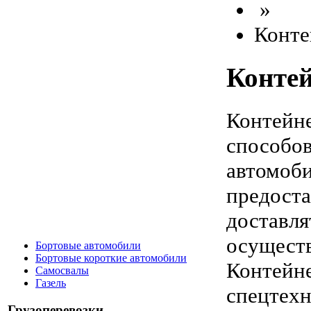
»
Конте
Конте
Контейне
способов
автомоби
предост
доставля
осуществ
Бортовые автомобили
Бортовые короткие автомобили
Контейне
Самосвалы
Газель
спецтех
Грузоперевозки