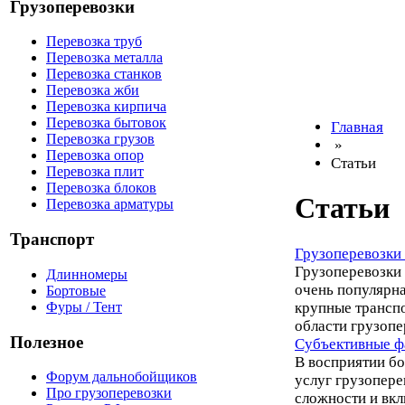
Грузоперевозки
Перевозка труб
Перевозка металла
Перевозка станков
Перевозка жби
Перевозка кирпича
Перевозка бытовок
Главная
Перевозка грузов
»
Перевозка опор
Статьи
Перевозка плит
Перевозка блоков
Статьи
Перевозка арматуры
Транспорт
Грузоперевозки 
Грузоперевозки 
Длинномеры
очень популярна
Бортовые
Фуры / Тент
крупные трансп
области грузопе
Полезное
Субъективные ф
В восприятии б
Форум дальнобойщиков
услуг грузопере
Про грузоперевозки
сложности и вкл